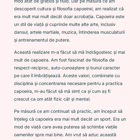
mod atât de grațios și fluid. Dar pe măsură ce am
descoperit cultura și filosofia capoeirei, am realizat că
era mult mai mult decât doar acrobația. Capoeira este
un stil de viață și cuprinde multe alte arte, inclusiv
dansul, artele martiale, muzica, întinderea musculaturii
și antrenamentul de putere.
Această realizare m-a făcut să mă îndrăgostesc și mai
mult de capoeira. Am fost fascinat de filosofia de
respect-reciproc, auto-cunoaștere și bunul caracter
pe care îl îmbrățișează. Aceste valori, combinate cu
disciplina și concentrarea necesare pentru a practica
capoeira, m-au făcut să mă simt ca și cum aș fi
crescut ca om atât fizic cât și mental.
Pe măsură ce am continuat să practic, am început să
înțeleg că capoeira era mai mult decât un sport. Era un
mod de viață care avea puterea să schimbe viețile
oamenilor spre mai bine. Am vrut să aduc această