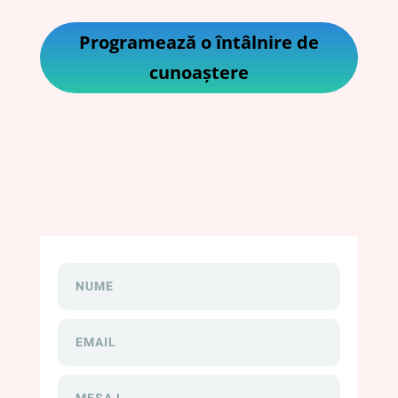
Programează o întâlnire de
cunoaștere